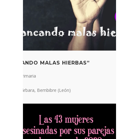
ARRANCANDO MALAS HIERBAS”
r Cicle de primaria
IP Santa Bárbara, Bembibre (León)