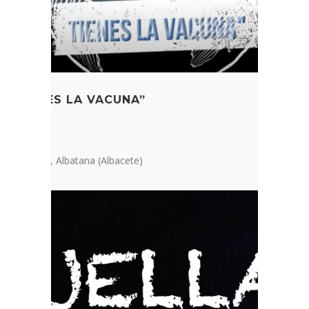
TÚ TIENES LA VACUNA”
primaria
de Alboraj, Albatana (Albacete)