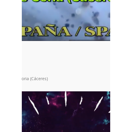
L COLE”
rnández, Coria (Cáceres)