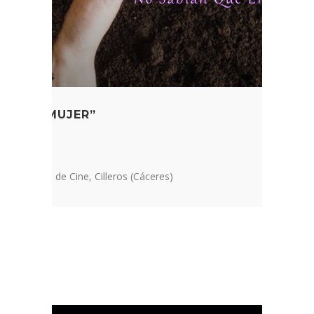
NUS DE MUJER”
ESO
er Cachinus de Cine, Cilleros (Cáceres)