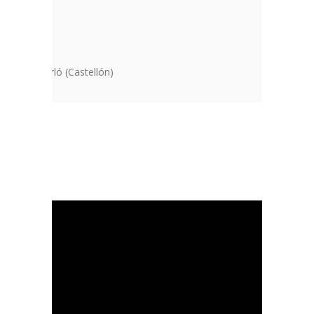
PEL”
ló, Benicarló (Castellón)