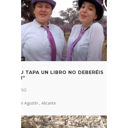
“POR SU TAPA UN LIBRO NO DEBERÉIS
JUZGAR”
2n cicle d’ESO
Colegio San Agustín , Alicante