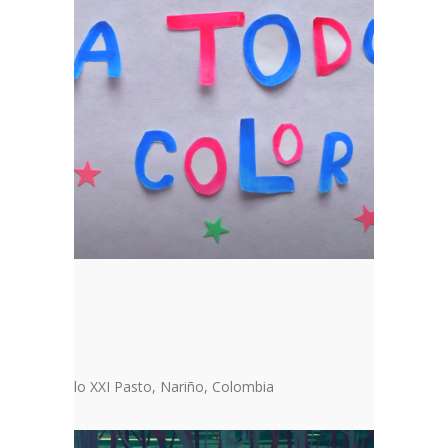
COLOR”
les Formatius
 Nariño Siglo XXI Pasto, Nariño, Colombia