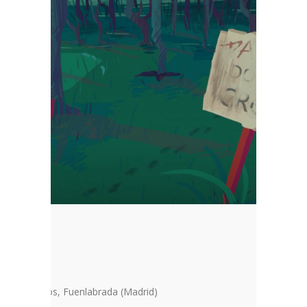
SIS”
y Juan Carlos, Fuenlabrada (Madrid)