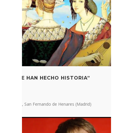
ERES QUE HAN HECHO HISTORIA”
 d’ESO
Fernando VI, San Fernando de Henares (Madrid)