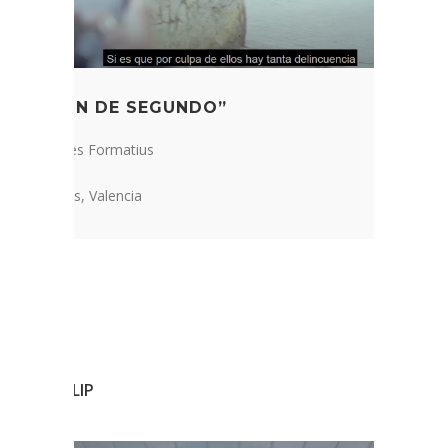
FRACCIÓN DE SEGUNDO”
txiller i Cicles Formatius
an Comenius, Valencia
Ó: VIDEOCLIP